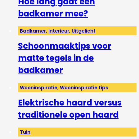
Hoe lang gaat een
badkamer mee?
Badkamer
,
Interieur
,
Uitgelicht
Schoonmaaktips voor
matte tegels in de
badkamer
Wooninspiratie
,
Wooninspiratie tips
Elektrische haard versus
traditionele open haard
Tuin