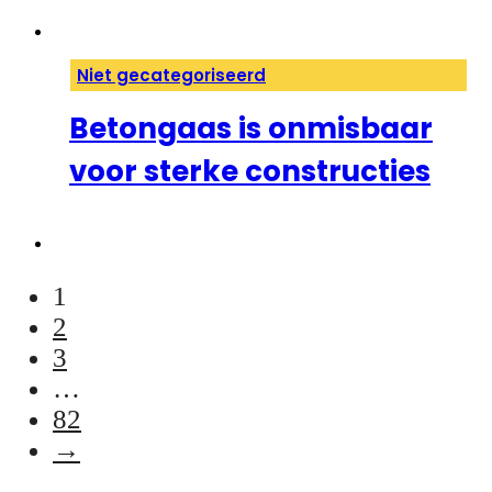
Niet gecategoriseerd
Betongaas is onmisbaar
voor sterke constructies
1
2
3
…
82
→