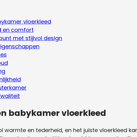
bykamer vloerkleed
d en comfort
unt met stijlvol design
eigenschappen
les
oud
ng
lijkheid
uterkamer
aliteit
en babykamer vloerkleed
l warmte en tederheid, en het juiste vloerkleed ka