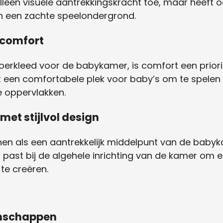
alleen visuele aantrekkingskracht toe, maar heeft 
n een zachte speelondergrond.
 comfort
loerkleed voor de babykamer, is comfort een priori
 een comfortabele plek voor baby’s om te spelen 
 oppervlakken.
met stijlvol design
nen als een aantrekkelijk middelpunt van de babykam
ast bij de algehele inrichting van de kamer om een
te creëren.
nschappen