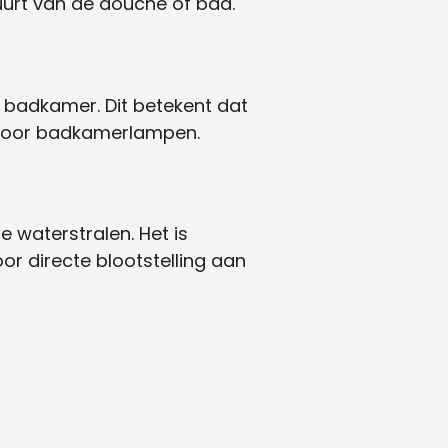
 buurt van de douche of bad.
e badkamer. Dit betekent dat
s voor badkamerlampen.
 waterstralen. Het is
or directe blootstelling aan