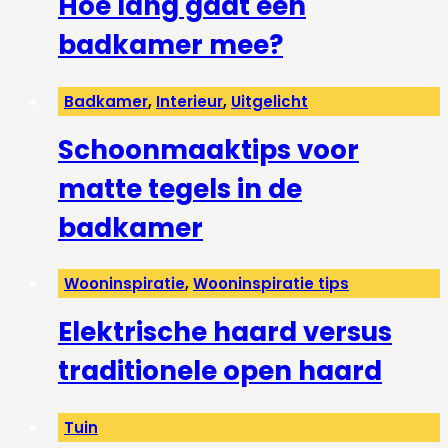
Hoe lang gaat een
badkamer mee?
Badkamer
,
Interieur
,
Uitgelicht
Schoonmaaktips voor
matte tegels in de
badkamer
Wooninspiratie
,
Wooninspiratie tips
Elektrische haard versus
traditionele open haard
Tuin