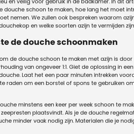
lieu en veilig voor gebruik in de badkamer. In dit a
 de douche schoon te maken, hoe lang het moet int
et nemen. We zullen ook bespreken waarom azijn 
douchekop en welke soorten azijn te vermijden zijn
este de douche schoonmaken
om de douche schoon te maken met azijn is door
rhouding van ongeveer 1:1. Giet de oplossing in een
ouche. Laat het een paar minuten intrekken voord
te raden om een borstel of spons te gebruiken om 
douche minstens een keer per week schoon te mak
 zeepresten plaatsvindt. Als je de douche regelma
che minder vaak nodig zijn. Materialen die je nodi