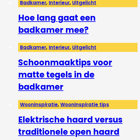
Badkamer
,
Interieur
,
Uitgelicht
Hoe lang gaat een
badkamer mee?
Badkamer
,
Interieur
,
Uitgelicht
Schoonmaaktips voor
matte tegels in de
badkamer
Wooninspiratie
,
Wooninspiratie tips
Elektrische haard versus
traditionele open haard