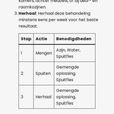
kamers, achter meubels, of bij deur- en
raamkozijnen.
Herhaal
: Herhaal deze behandeling
minstens eens per week voor het beste
resultaat.
Stap
Actie
Benodigdheden
Azijn, Water,
1
Mengen
Spuitfles
Gemengde
2
Spuiten
oplossing,
Spuitfles
Gemengde
3
Herhaal
oplossing,
Spuitfles