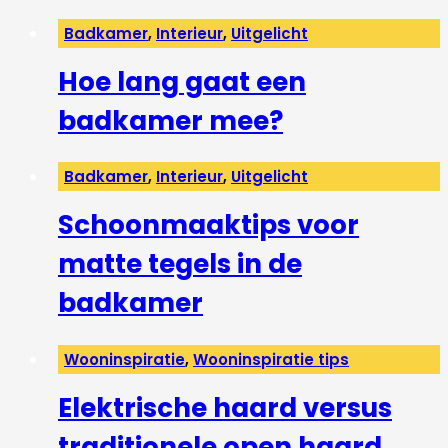
Badkamer
,
Interieur
,
Uitgelicht
Hoe lang gaat een
badkamer mee?
Badkamer
,
Interieur
,
Uitgelicht
Schoonmaaktips voor
matte tegels in de
badkamer
Wooninspiratie
,
Wooninspiratie tips
Elektrische haard versus
traditionele open haard