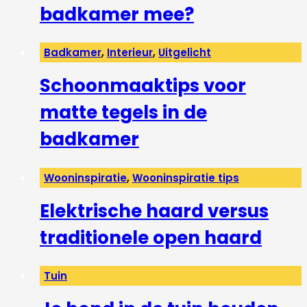
badkamer mee?
Badkamer
,
Interieur
,
Uitgelicht
Schoonmaaktips voor
matte tegels in de
badkamer
Wooninspiratie
,
Wooninspiratie tips
Elektrische haard versus
traditionele open haard
Tuin