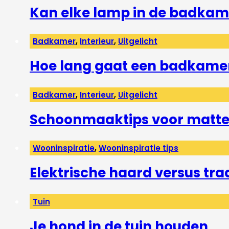
Kan elke lamp in de badkam
Badkamer
,
Interieur
,
Uitgelicht
Hoe lang gaat een badkame
Badkamer
,
Interieur
,
Uitgelicht
Schoonmaaktips voor matte 
Wooninspiratie
,
Wooninspiratie tips
Elektrische haard versus tra
Tuin
Je hond in de tuin houden