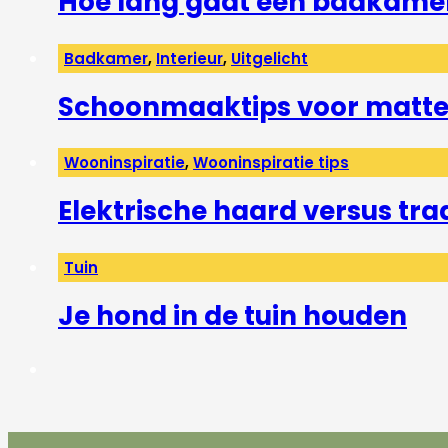
Hoe lang gaat een badkame
Badkamer
,
Interieur
,
Uitgelicht
Schoonmaaktips voor matte 
Wooninspiratie
,
Wooninspiratie tips
Elektrische haard versus tra
Tuin
Je hond in de tuin houden