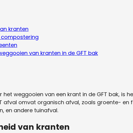
an kranten
e compostering
eenten
 weggooien van kranten in de GFT bak
het weggooien van een krant in de GFT bak, is he
T afval omvat organisch afval, zoals groente- en fru
n, en andere tuinafval.
eid van kranten