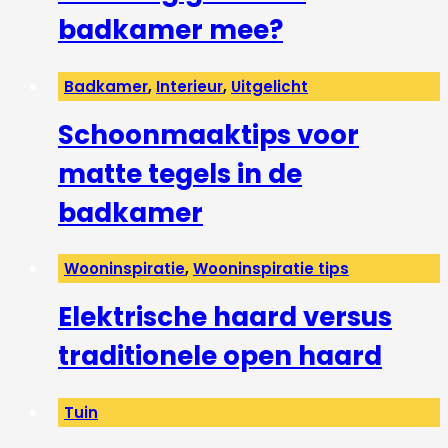
badkamer mee?
Badkamer
,
Interieur
,
Uitgelicht
Schoonmaaktips voor
matte tegels in de
badkamer
Wooninspiratie
,
Wooninspiratie tips
Elektrische haard versus
traditionele open haard
Tuin