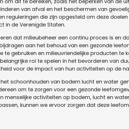
en om dit te bereiken, zoals het beperken van de ui
erminderen van afval en het beschermen van gevoel
 en reguleringen die zijn opgesteld om deze doelen
ct in de Verenigde Staten.
iseren dat milieubeheer een continu proces is en dat
an bijdragen aan het behoud van een gezonde leef
e te gebruiken en milieuvriendelijke producten te k
langrijke rol te spelen in het bevorderen van du
eid voor de impact van hun activiteiten op de na
t het schoonhouden van bodem lucht en water gen
edereen om te zorgen voor een gezonde leefomgev
n menselijke activiteiten op bodem, lucht en wate
 passen, kunnen we ervoor zorgen dat deze leefo