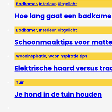
Badkamer
,
Interieur
,
Uitgelicht
Hoe lang gaat een badkame
Badkamer
,
Interieur
,
Uitgelicht
Schoonmaaktips voor matte 
Wooninspiratie
,
Wooninspiratie tips
Elektrische haard versus tra
Tuin
Je hond in de tuin houden