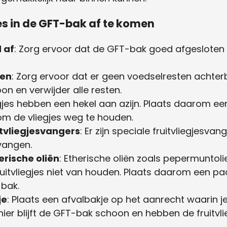
jes in de GFT-bak af te komen
 af
: Zorg ervoor dat de GFT-bak goed afgesloten is
ten
: Zorg ervoor dat er geen voedselresten achter
n en verwijder alle resten.
iegjes hebben een hekel aan azijn. Plaats daarom een
m de vliegjes weg te houden.
tvliegjesvangers
: Er zijn speciale fruitvliegjesva
vangen.
rische oliën
: Etherische oliën zoals pepermuntol
uitvliegjes niet van houden. Plaats daarom een pa
-bak.
je
: Plaats een afvalbakje op het aanrecht waarin je
ier blijft de GFT-bak schoon en hebben de fruitvl