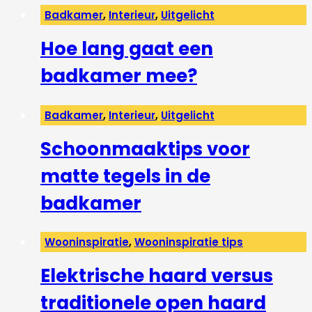
Badkamer
,
Interieur
,
Uitgelicht
Hoe lang gaat een
badkamer mee?
Badkamer
,
Interieur
,
Uitgelicht
Schoonmaaktips voor
matte tegels in de
badkamer
Wooninspiratie
,
Wooninspiratie tips
Elektrische haard versus
traditionele open haard