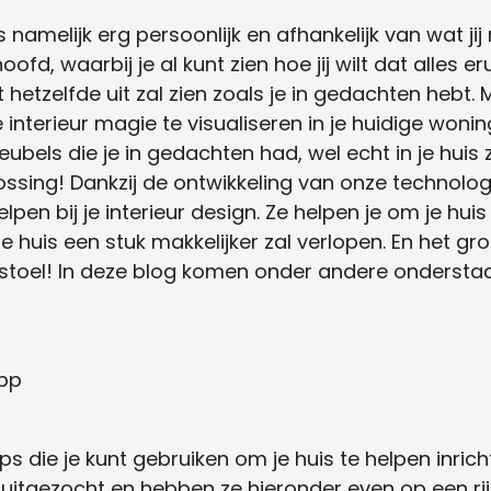
 is namelijk erg persoonlijk en afhankelijk van wat ji
ofd, waarbij je al kunt zien hoe jij wilt dat alles eruit
t hetzelfde uit zal zien zoals je in gedachten hebt.
nterieur magie te visualiseren in je huidige wonin
meubels die je in gedachten had, wel echt in je hui
ossing! Dankzij de ontwikkeling van onze technol
pen bij je interieur design. Ze helpen je om je huis v
e huis een stuk makkelijker zal verlopen. En het gr
e stoel! In deze blog komen onder andere ondersta
pp
s die je kunt gebruiken om je huis te helpen inri
 uitgezocht en hebben ze hieronder even op een rijt