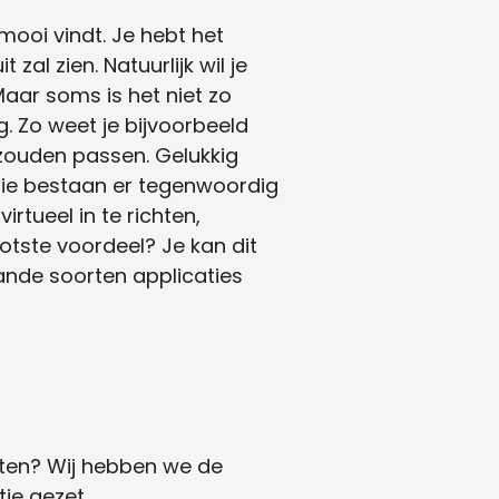
j mooi vindt. Je hebt het
 zal zien. Natuurlijk wil je
 Maar soms is het niet zo
g. Zo weet je bijvoorbeeld
s zouden passen. Gelukkig
ogie bestaan er tegenwoordig
irtueel in te richten,
ootste voordeel? Je kan dit
ande soorten applicaties
chten? Wij hebben we de
je gezet.