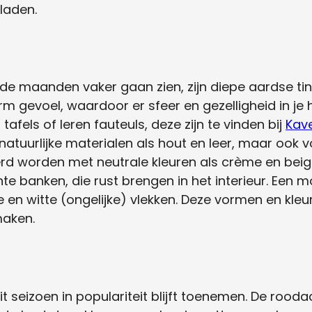
bladen.
e maanden vaker gaan zien, zijn diepe aardse tint
 gevoel, waardoor er sfeer en gezelligheid in je h
fels of leren fauteuls, deze zijn te vinden bij
Kave
natuurlijke materialen als hout en leer, maar ook v
d worden met neutrale kleuren als crème en beig
chte banken, die rust brengen in het interieur. Een 
 en witte (ongelijke) vlekken. Deze vormen en kle
maken.
it seizoen in populariteit blijft toenemen. De rooda