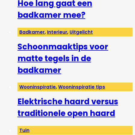
Hoe lang gaat een
badkamer mee?
Badkamer
,
Interieur
,
Uitgelicht
Schoonmaaktips voor
matte tegels in de
badkamer
Wooninspiratie
,
Wooninspiratie tips
Elektrische haard versus
traditionele open haard
Tuin