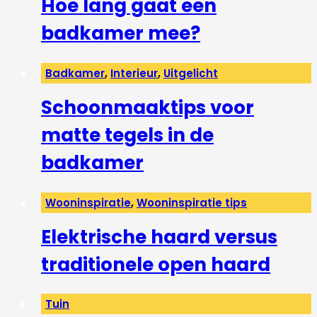
Hoe lang gaat een
badkamer mee?
Badkamer
,
Interieur
,
Uitgelicht
Schoonmaaktips voor
matte tegels in de
badkamer
Wooninspiratie
,
Wooninspiratie tips
Elektrische haard versus
traditionele open haard
Tuin