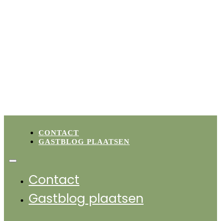
1
2
3
4
…
9
→
CONTACT
GASTBLOG PLAATSEN
Contact
Gastblog plaatsen