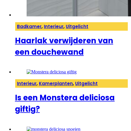
Badkamer
,
Interieur
,
Uitgelicht
Haarlak verwijderen van
een douchewand
Interieur
,
Kamerplanten
,
Uitgelicht
Is een Monstera deliciosa
giftig?