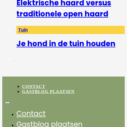
Elektrische haard versus
traditionele open haard
Tuin
Je hond in de tuin houden
CONTACT
GASTBLOG PLAATSEN
Contact
Gastblog plaatsen