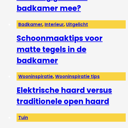
badkamer mee?
Badkamer
,
Interieur
,
Uitgelicht
Schoonmaaktips voor
matte tegels in de
badkamer
Wooninspiratie
,
Wooninspiratie tips
Elektrische haard versus
traditionele open haard
Tuin