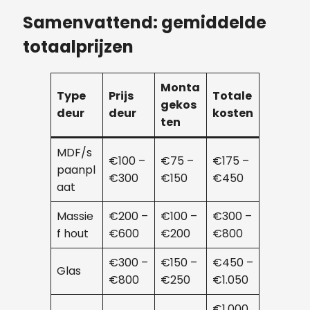
Samenvattend: gemiddelde
totaalprijzen
Monta
Type
Prijs
Totale
gekos
deur
deur
kosten
ten
MDF/s
€100 –
€75 –
€175 –
paanpl
€300
€150
€450
aat
Massie
€200 –
€100 –
€300 –
f hout
€600
€200
€800
€300 –
€150 –
€450 –
Glas
€800
€250
€1.050
€1.000