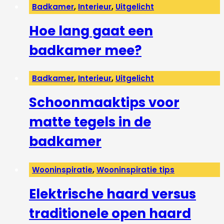
Badkamer
,
Interieur
,
Uitgelicht
Hoe lang gaat een
badkamer mee?
Badkamer
,
Interieur
,
Uitgelicht
Schoonmaaktips voor
matte tegels in de
badkamer
Wooninspiratie
,
Wooninspiratie tips
Elektrische haard versus
traditionele open haard