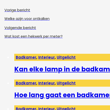
Vorige bericht
Welke azijn voor ontkalken
Volgende bericht
Wat kost een hekwerk per meter?
Badkamer
,
Interieur
,
Uitgelicht
Kan elke lamp in de badkam
Badkamer
,
Interieur
,
Uitgelicht
Hoe lang gaat een badkame
Badkamer
,
Interieur
,
Uitgelicht