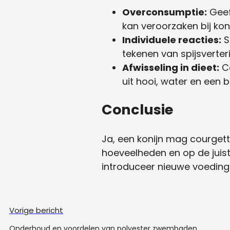
Overconsumptie:
Geef
kan veroorzaken bij kon
Individuele reacties:
S
tekenen van spijsverte
Afwisseling in dieet:
Co
uit hooi, water en een
Conclusie
Ja, een konijn mag courgette
hoeveelheden en op de juist
introduceer nieuwe voedings
Vorige bericht
Onderhoud en voordelen van polyester zwembaden