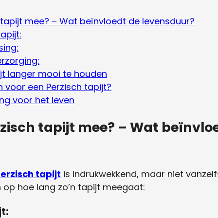
 tapijt mee? – Wat beïnvloedt de levensduur?
apijt:
sing:
rzorging:
ijt langer mooi te houden
oor een Perzisch tapijt?
ing voor het leven
zisch tapijt mee? – Wat beïnvlo
erzisch tapijt
is indrukwekkend, maar niet vanzelf
 op hoe lang zo’n tapijt meegaat:
t: