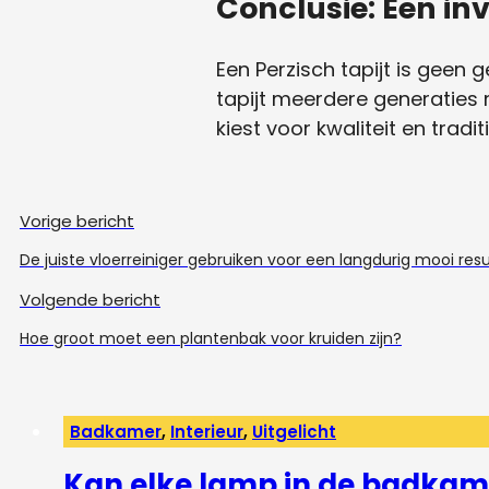
Conclusie: Een in
Een Perzisch tapijt is geen
tapijt meerdere generaties m
kiest voor kwaliteit en tradi
Vorige bericht
De juiste vloerreiniger gebruiken voor een langdurig mooi res
Volgende bericht
Hoe groot moet een plantenbak voor kruiden zijn?
Badkamer
,
Interieur
,
Uitgelicht
Kan elke lamp in de badkam