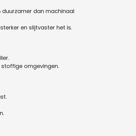
ijn duurzamer dan machinaal
erker en slijtvaster het is.
ler.
f stoffige omgevingen.
st.
n.