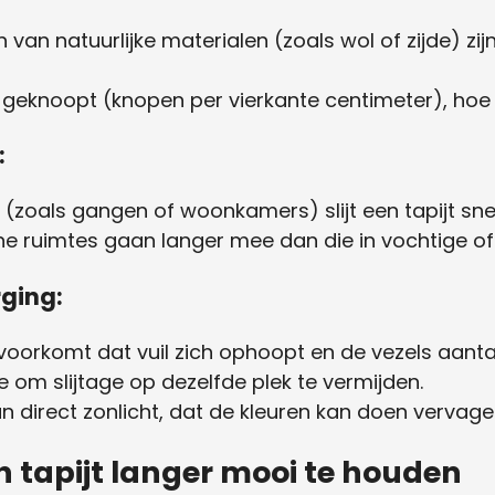
van natuurlijke materialen (zoals wol of zijde) z
s geknoopt (knopen per vierkante centimeter), hoe st
:
 (zoals gangen of woonkamers) slijt een tapijt snel
one ruimtes gaan langer mee dan die in vochtige o
rging:
voorkomt dat vuil zich ophoopt en de vezels aanta
oe om slijtage op dezelfde plek te vermijden.
an direct zonlicht, dat de kleuren kan doen vervage
ch tapijt langer mooi te houden