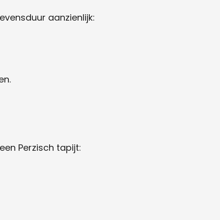
levensduur aanzienlijk:
en.
n Perzisch tapijt: