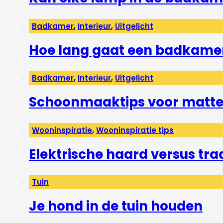
Badkamer
,
Interieur
,
Uitgelicht
Hoe lang gaat een badkame
Badkamer
,
Interieur
,
Uitgelicht
Schoonmaaktips voor matte 
Wooninspiratie
,
Wooninspiratie tips
Elektrische haard versus tra
Tuin
Je hond in de tuin houden