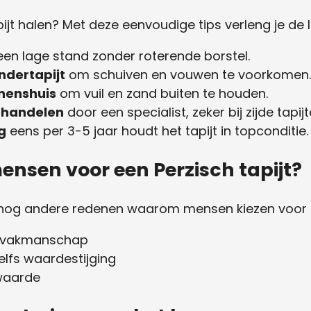
apijt halen? Met deze eenvoudige tips verleng je de 
en lage stand zonder roterende borstel.
ndertapijt
om schuiven en vouwen te voorkomen.
nenshuis
om vuil en zand buiten te houden.
behandelen
door een specialist, zeker bij zijde tapijt
g
eens per 3-5 jaar houdt het tapijt in topconditie.
nsen voor een Perzisch tapijt?
r nog andere redenen waarom mensen kiezen voor ee
n vakmanschap
lfs waardestijging
 waarde