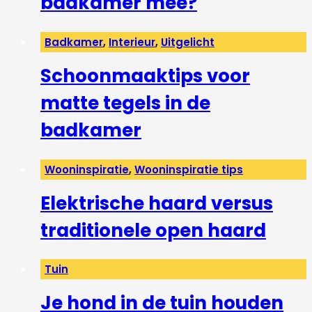
badkamer mee?
Badkamer
,
Interieur
,
Uitgelicht
Schoonmaaktips voor
matte tegels in de
badkamer
Wooninspiratie
,
Wooninspiratie tips
Elektrische haard versus
traditionele open haard
Tuin
Je hond in de tuin houden