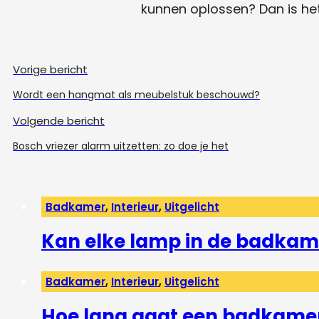
kunnen oplossen? Dan is het
Vorige bericht
Wordt een hangmat als meubelstuk beschouwd?
Volgende bericht
Bosch vriezer alarm uitzetten: zo doe je het
Badkamer
,
Interieur
,
Uitgelicht
Kan elke lamp in de badkam
Badkamer
,
Interieur
,
Uitgelicht
Hoe lang gaat een badkame