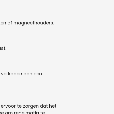
en of magneethouders.
st.
t verkopen aan een
ervoor te zorgen dat het
ee om regelmatig te