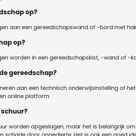
edschap op?
gen aan een gereedschapswand of -bord met hak
hap op?
n worden in een gereedschapskist, -wand of -ka
ude gereedschap?
eren aan een technisch onderwijsinstelling of he
n online platform.
 schuur?
ur worden opgeslagen, maar het is belangrijk om 
n schade door ongedierte. Het is ook een goed id