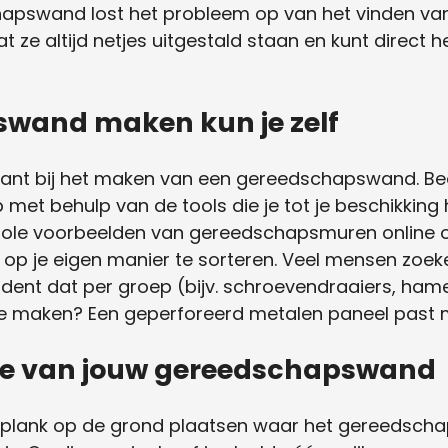
apswand lost het probleem op van het vinden va
at ze altijd netjes uitgestald staan en kunt direct 
wand maken kun je zelf
 plant bij het maken van een gereedschapswand. B
met behulp van de tools die je tot je beschikking h
le coole voorbeelden van gereedschapsmuren online
 op je eigen manier te sorteren. Veel mensen zoek
nt dat per groep (bijv. schroevendraaiers, hamer
maken? Een geperforeerd metalen paneel past mis
ze van jouw gereedschapswand
n plank op de grond plaatsen waar het gereedsc