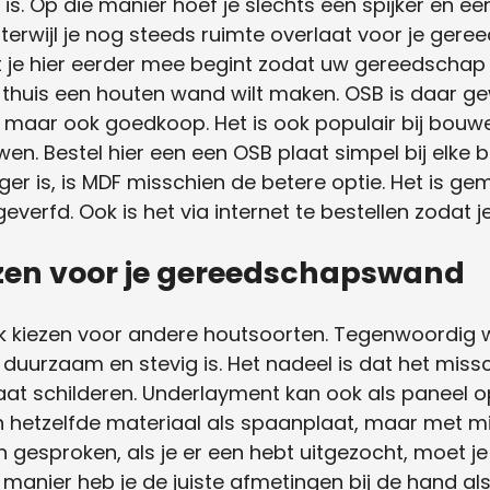
 is. Op die manier hoef je slechts één spijker en e
terwijl je nog steeds ruimte overlaat voor je gere
t je hier eerder mee begint zodat uw gereedschap kl
e thuis een houten wand wilt maken. OSB is daar g
s, maar ook goedkoop. Het is ook populair bij bou
en. Bestel hier een een OSB plaat simpel bij elke 
ger is, is MDF misschien de betere optie. Het is g
everfd. Ook is het via internet te bestellen zodat je 
ezen voor je gereedschapswand
k kiezen voor andere houtsoorten. Tegenwoordig 
duurzaam en stevig is. Het nadeel is dat het mis
aat schilderen. Underlayment kan ook als paneel
an hetzelfde materiaal als spaanplaat, maar met m
 gesproken, als je er een hebt uitgezocht, moet 
manier heb je de juiste afmetingen bij de hand als