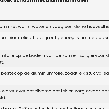
bestek schoon met aluminiumfolie?
om met warm water en voeg een kleine hoeveelhe
aluminiumfolie af dat groot genoeg is om de bod
umfolie op de bodem van de kom en zorg ervoor 
t.
n bestek op de aluminiumfolie, zodat elk stuk volle
water over het zilveren bestek en zorg ervoor dat 
ld.
en bestek 2-3 minuten in het water liggen en verwi