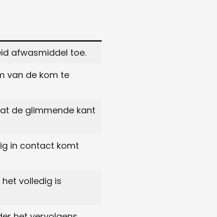
id afwasmiddel toe.
em van de kom te
dat de glimmende kant
dig in contact komt
het volledig is
jder het vervolgens