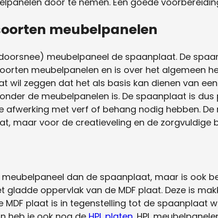
elpanelen door te nemen. Een goede voorbereiding
 soorten meubelpanelen
(doorsnee) meubelpaneel de spaanplaat. De spaa
 soorten meubelpanelen en is over het algemeen h
at wil zeggen dat het als basis kan dienen van ee
 onder de meubelpanelen is. De spaanplaat is dus 
afwerking met verf of behang nodig hebben. De 
t, maar voor de creatieveling en de zorgvuldige b
r meubelpaneel dan de spaanplaat, maar is ook be
t gladde oppervlak van de MDF plaat. Deze is mak
 De MDF plaat is in tegenstelling tot de spaanplaat
an heb je ook nog de
HPL platen
. HPL meubelpanelen