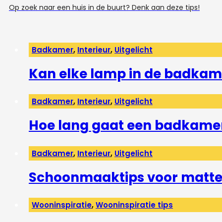
Op zoek naar een huis in de buurt? Denk aan deze tips!
Badkamer
,
Interieur
,
Uitgelicht
Kan elke lamp in de badkam
Badkamer
,
Interieur
,
Uitgelicht
Hoe lang gaat een badkame
Badkamer
,
Interieur
,
Uitgelicht
Schoonmaaktips voor matte 
Wooninspiratie
,
Wooninspiratie tips