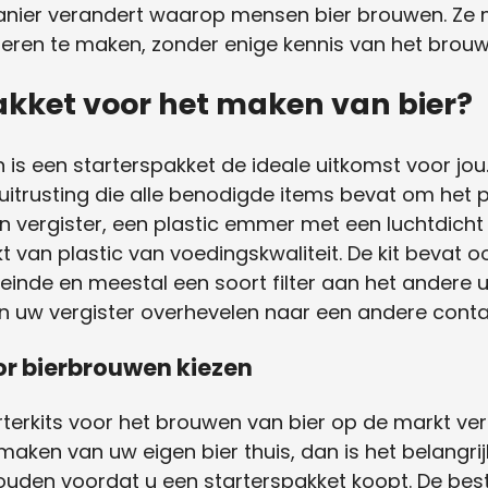
anier verandert waarop mensen bier brouwen. Ze 
ieren te maken, zonder enige kennis van het brouw
akket voor het maken van bier?
 is een starterspakket de ideale uitkomst voor jou.
suitrusting die alle benodigde items bevat om het
een vergister, een plastic emmer met een luchtdich
van plastic van voedingskwaliteit. De kit bevat o
einde en meestal een soort filter aan het andere u
 in uw vergister overhevelen naar een andere conta
oor bierbrouwen kiezen
tarterkits voor het brouwen van bier op de markt ve
 maken van uw eigen bier thuis, dan is het belangr
uden voordat u een starterspakket koopt. De beste