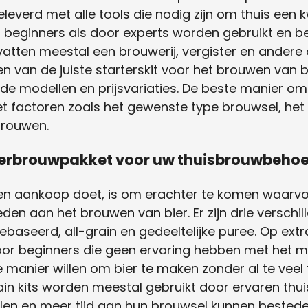
everd met alle tools die nodig zijn om thuis een 
 beginners als door experts worden gebruikt en be
atten meestal een brouwerij, vergister en andere 
n van de juiste starterskit voor het brouwen van bie
e modellen en prijsvariaties. De beste manier om de
t factoren zoals het gewenste type brouwsel, het
 brouwen.
 bierbrouwpakket voor uw thuisbrouwbeho
een aankoop doet, is om erachter te komen waarvoo
den aan het brouwen van bier. Er zijn drie verschi
gebaseerd, all-grain en gedeeltelijke puree. Op ext
or beginners die geen ervaring hebben met het 
 manier willen om bier te maken zonder al te veel 
rain kits worden meestal gebruikt door ervaren th
illen en meer tijd aan hun brouwsel kunnen bested