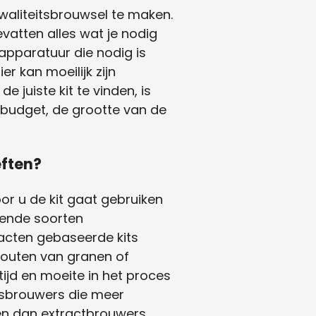
kwaliteitsbrouwsel te maken.
vatten alles wat je nodig
apparatuur die nodig is
r kan moeilijk zijn
 juiste kit te vinden, is
 budget, de grootte van de
eften?
r u de kit gaat gebruiken
llende soorten
racten gebaseerde kits
mouten van granen of
tijd en moeite in het proces
uisbrouwers die meer
en dan extractbrouwers.