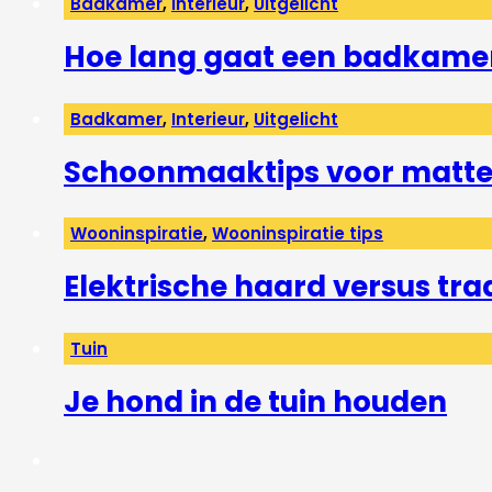
Badkamer
,
Interieur
,
Uitgelicht
Hoe lang gaat een badkame
Badkamer
,
Interieur
,
Uitgelicht
Schoonmaaktips voor matte 
Wooninspiratie
,
Wooninspiratie tips
Elektrische haard versus tra
Tuin
Je hond in de tuin houden