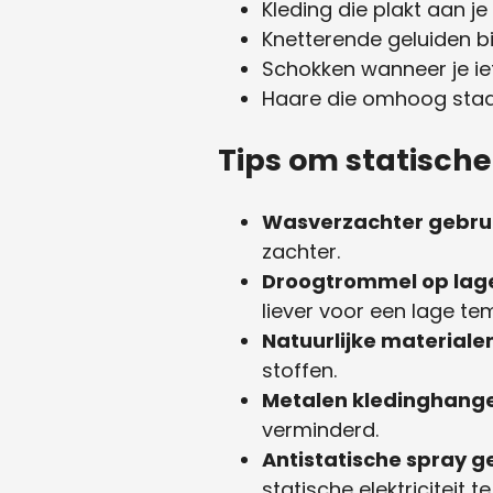
Kleding die plakt aan j
Knetterende geluiden bi
Schokken wanneer je ie
Haare die omhoog sta
Tips om statische
Wasverzachter gebru
zachter.
Droogtrommel op lag
liever voor een lage te
Natuurlijke materiale
stoffen.
Metalen kledinghange
verminderd.
Antistatische spray g
statische elektriciteit t