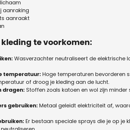
e lichaam
j aanraking
ts aanraakt
an
 kleding te voorkomen:
iken:
Wasverzachter neutraliseert de elektrische l
e temperatuur:
Hoge temperaturen bevorderen stat
mperatuur of droog je kleding aan de lucht.
n dragen:
Stoffen zoals katoen en wol zijn minder
rs gebruiken:
Metaal geleidt elektriciteit af, waa
ebruiken:
Er bestaan speciale sprays die je op je 
e neutraliseren.