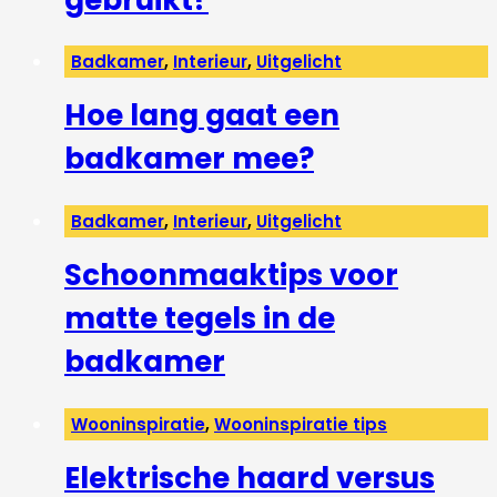
Badkamer
,
Interieur
,
Uitgelicht
Hoe lang gaat een
badkamer mee?
Badkamer
,
Interieur
,
Uitgelicht
Schoonmaaktips voor
matte tegels in de
badkamer
Wooninspiratie
,
Wooninspiratie tips
Elektrische haard versus