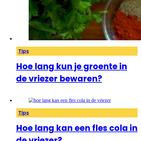
Tips
Hoe lang kun je groente in
de vriezer bewaren?
Tips
Hoe lang kan een fles cola in
de vriezer?