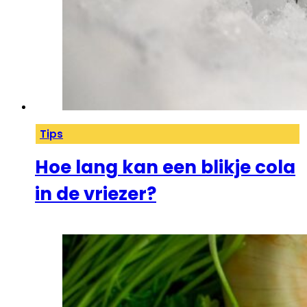
Tips
Hoe lang kan een blikje cola
in de vriezer?