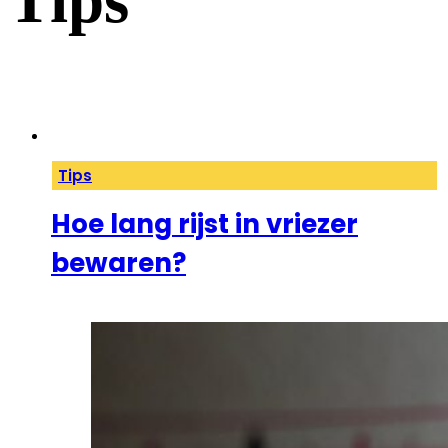
Tips
Tips
Hoe lang rijst in vriezer
bewaren?