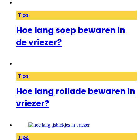
Tips
Hoe lang soep bewaren in
de vriezer?
Tips
Hoe lang rollade bewaren in
vriezer?
Tips