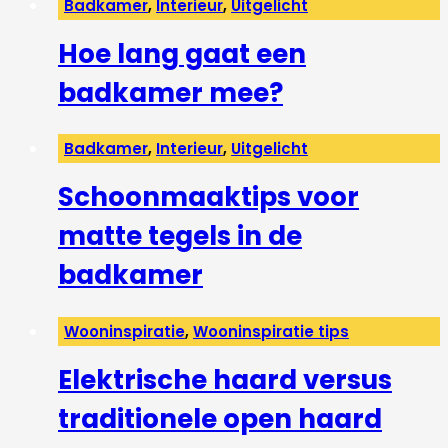
Badkamer
,
Interieur
,
Uitgelicht
Hoe lang gaat een
badkamer mee?
Badkamer
,
Interieur
,
Uitgelicht
Schoonmaaktips voor
matte tegels in de
badkamer
Wooninspiratie
,
Wooninspiratie tips
Elektrische haard versus
traditionele open haard