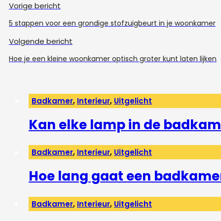
Vorige bericht
5 stappen voor een grondige stofzuigbeurt in je woonkamer
Volgende bericht
Hoe je een kleine woonkamer optisch groter kunt laten lijken
Badkamer
,
Interieur
,
Uitgelicht
Kan elke lamp in de badkam
Badkamer
,
Interieur
,
Uitgelicht
Hoe lang gaat een badkame
Badkamer
,
Interieur
,
Uitgelicht