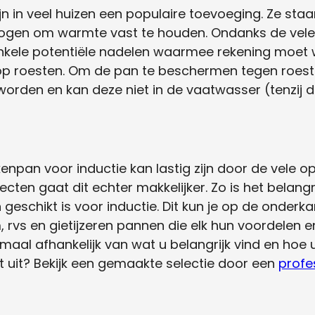
jn in veel huizen een populaire toevoeging. Ze st
gen om warmte vast te houden. Ondanks de vele v
enkele potentiële nadelen waarmee rekening moet
o op roesten. Om de pan te beschermen tegen roes
rden en kan deze niet in de vaatwasser (tenzij de
npan voor inductie kan lastig zijn door de vele op
ten gaat dit echter makkelijker. Zo is het belang
geschikt is voor inductie. Dit kun je op de onderk
m, rvs en gietijzeren pannen die elk hun voordelen
emaal afhankelijk van wat u belangrijk vind en hoe 
et uit? Bekijk een gemaakte selectie door een
profe