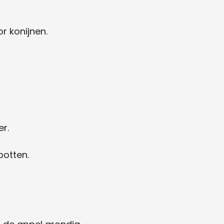
or konijnen.
r.
botten.