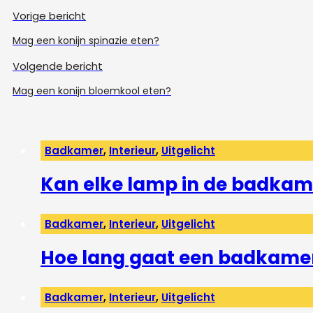
Vorige bericht
Mag een konijn spinazie eten?
Volgende bericht
Mag een konijn bloemkool eten?
Badkamer
,
Interieur
,
Uitgelicht
Kan elke lamp in de badkam
Badkamer
,
Interieur
,
Uitgelicht
Hoe lang gaat een badkame
Badkamer
,
Interieur
,
Uitgelicht