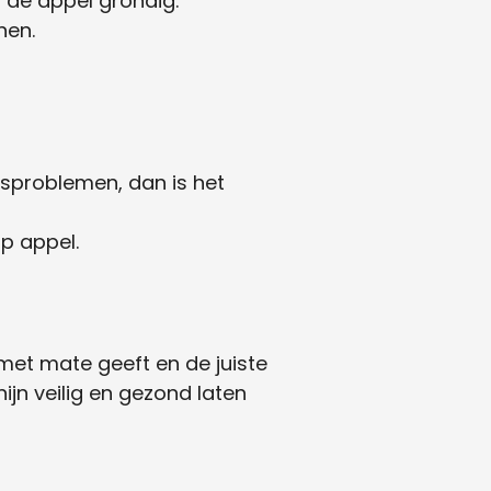
s de appel grondig.
nen.
ngsproblemen, dan is het
op appel.
 met mate geeft en de juiste
ijn veilig en gezond laten