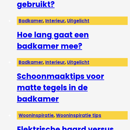
gebruikt?
Badkamer
,
Interieur
,
Uitgelicht
Hoe lang gaat een
badkamer mee?
Badkamer
,
Interieur
,
Uitgelicht
Schoonmaaktips voor
matte tegels in de
badkamer
Wooninspiratie
,
Wooninspiratie tips
Elektrische haard versus