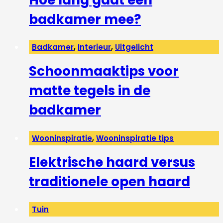
badkamer mee?
Badkamer
,
Interieur
,
Uitgelicht
Schoonmaaktips voor
matte tegels in de
badkamer
Wooninspiratie
,
Wooninspiratie tips
Elektrische haard versus
traditionele open haard
Tuin