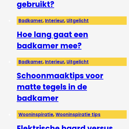
gebruikt?
Badkamer
,
Interieur
,
Uitgelicht
Hoe lang gaat een
badkamer mee?
Badkamer
,
Interieur
,
Uitgelicht
Schoonmaaktips voor
matte tegels in de
badkamer
Wooninspiratie
,
Wooninspiratie tips
Elektrische haard versus