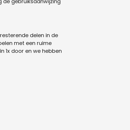
g de gebruiksaanwijzing
 resterende delen in de
poelen met een ruime
 in 1x door en we hebben