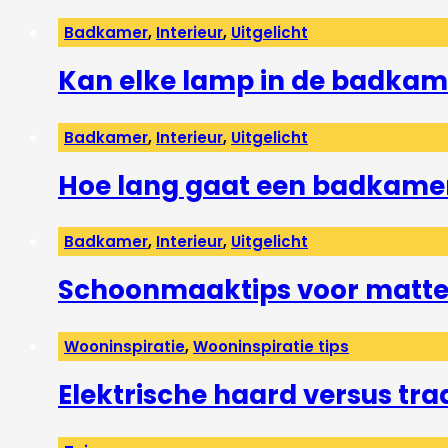
Badkamer
,
Interieur
,
Uitgelicht
Kan elke lamp in de badkam
Badkamer
,
Interieur
,
Uitgelicht
Hoe lang gaat een badkame
Badkamer
,
Interieur
,
Uitgelicht
Schoonmaaktips voor matte 
Wooninspiratie
,
Wooninspiratie tips
Elektrische haard versus tra