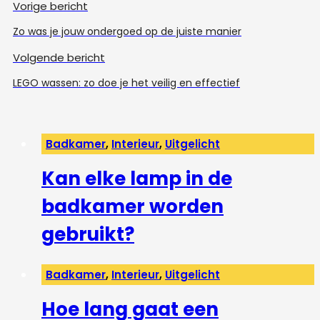
Vorige bericht
Zo was je jouw ondergoed op de juiste manier
Volgende bericht
LEGO wassen: zo doe je het veilig en effectief
Badkamer
,
Interieur
,
Uitgelicht
Kan elke lamp in de
badkamer worden
gebruikt?
Badkamer
,
Interieur
,
Uitgelicht
Hoe lang gaat een