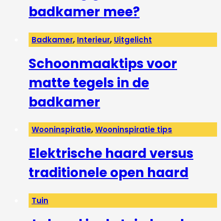
badkamer mee?
Badkamer
,
Interieur
,
Uitgelicht
Schoonmaaktips voor
matte tegels in de
badkamer
Wooninspiratie
,
Wooninspiratie tips
Elektrische haard versus
traditionele open haard
Tuin