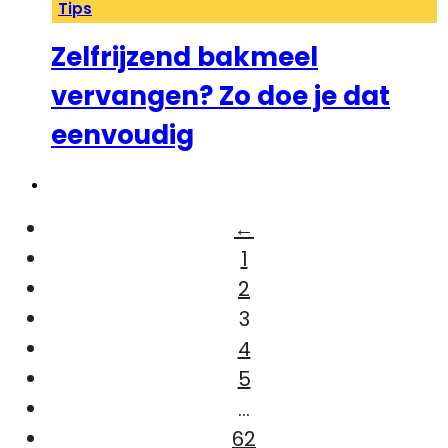
Tips
Zelfrijzend bakmeel
vervangen? Zo doe je dat
eenvoudig
←
1
2
3
4
5
…
62