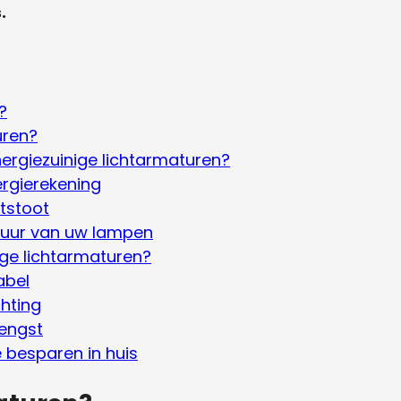
.
?
uren?
rgiezuinige lichtarmaturen?
rgierekening
tstoot
duur van uw lampen
ige lichtarmaturen?
abel
chting
rengst
e besparen in huis