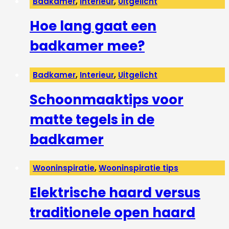
Badkamer
,
Interieur
,
Uitgelicht
Hoe lang gaat een
badkamer mee?
Badkamer
,
Interieur
,
Uitgelicht
Schoonmaaktips voor
matte tegels in de
badkamer
Wooninspiratie
,
Wooninspiratie tips
Elektrische haard versus
traditionele open haard