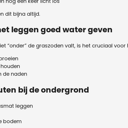
n nog één keer licht los
dit bijna altijd.
 het leggen goed water geven
et “onder” de graszoden valt, is het cruciaal voor
sproeien
g houden
n de naden
ten bij de ondergrond
asmat leggen
sse bodem