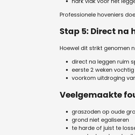
hark vlak voor het legge
Professionele hoveniers doen 
Stap 5: Direct na
Hoewel dit strikt genomen ni
direct na leggen ruim 
eerste 2 weken vochti
voorkom uitdroging va
Veelgemaakte fou
graszoden op oude gr
grond niet egaliseren
te harde of juist te lo