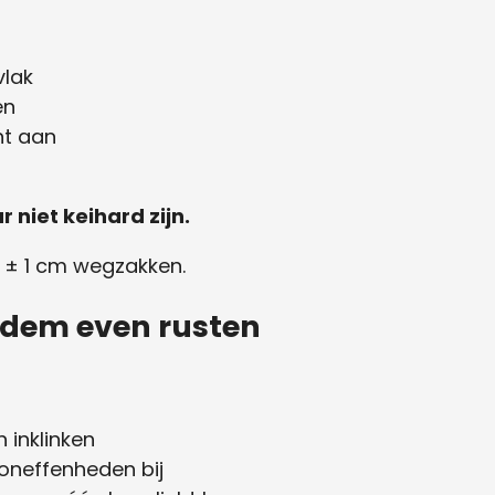
vlak
en
ht aan
niet keihard zijn.
 ± 1 cm wegzakken.
bodem even rusten
 inklinken
oneffenheden bij