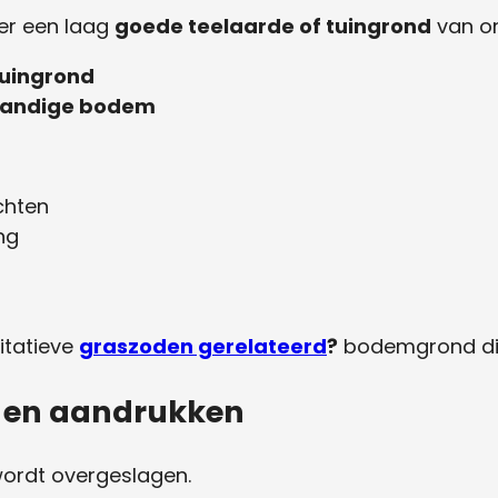
ter een laag
goede teelaarde of tuingrond
van o
tuingrond
 zandige bodem
chten
ng
itatieve
graszoden gerelateerd
?
bodemgrond die
n en aandrukken
wordt overgeslagen.