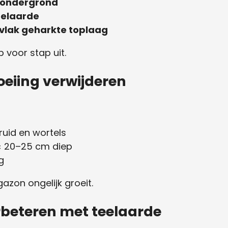
 ondergrond
eelaarde
 vlak geharkte toplaag
 voor stap uit.
oeiing verwijderen
ruid en wortels
 ± 20–25 cm diep
g
azon ongelijk groeit.
rbeteren met teelaarde