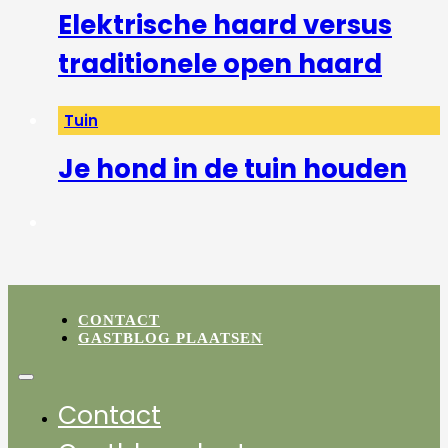
Elektrische haard versus
traditionele open haard
Tuin
Je hond in de tuin houden
CONTACT
GASTBLOG PLAATSEN
Contact